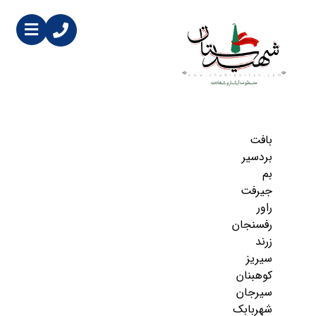
بافت
بردسیر
بم
جیرفت
راور
رفسنجان
زرند
سیریز
کوهبنان
سیرجان
شهربابک